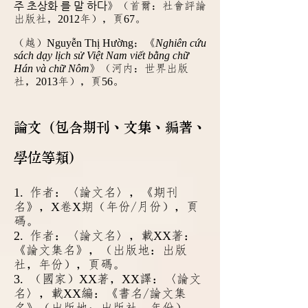
주 초상화 를 말 하다
》（首爾：社會評論
出版社，
2012
年），頁
67
。
（越）
Nguyễn Thị Hường
：《
Nghiên cứu
sách dạy lịch sử Việt Nam viết bằng chữ
Hán và chữ Nôm
》（河内：世界出版
社，
2013
年），頁
56
。
論文（包含期刊、文集、編著、
學位等類）
1.
作者：〈論文名〉，《期刊
X
X
名
》，
卷
期（年份/月份），頁
碼。
2.
XX
作者：〈論文名〉，載
著：
《論文集名》，（出版地：出版
社，年份），頁碼。
3.
XX
XX
（國家）
著，
譯：〈論文
XX
名〉，載
編：《書名/論文集