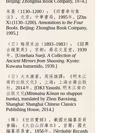
Beijing: Zhonghua Book Company, 1974.]
朱熹（
1130–1200
）：《四書章句集
注》，北京：中華書局，
1995
年。
[Zhu
Xi (1130–1200).
Annotations to the Four
Books
. Beijing: Zhonghua Book Company,
1995.]
（日）梅原末治（
1893‒1983
）：《紹興
古鏡聚英》，京都：桑名文星堂，
1939
年。
[Umehara Sueji.
A Collection of
Ancient Mirrors from Shaoxing
. Kyoto:
Kuwana bunsenido, 1939.]
（日）大木康著，周保雄譯：《明末江
南的出版文化》，上海：上海古籍出版
社，
2014
年。
[OKI Yasushi.
明末江南の
出版文化
(
Minmatsu Kōnan no shuppan
bunka
), translated by Zhou Baoxiong.
Shanghai: Shanghai Chinese Classics
Publishing House, 2014.]
（韓）《世宗實錄》，載國史編纂委員
會編：《太白山四庫本》，首爾：國史
編纂委員會，
1956
年。
[
Veritable Records