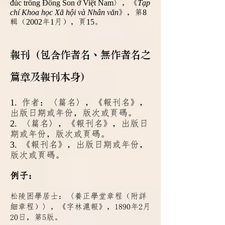
đúc trống Đông Son ở Việt Nam
〉，《
Tạp
chí Khoa học Xã hội và Nhân văn
》，第
8
輯（
2002
年
1
月），
頁
15
。
報刊（包含作者名、無作者名之
篇章及報刊本身）
1.
作者：〈篇名〉，《報刊名
》，
出版日期或年份，版次或
頁碼。
2.
〈篇名〉，《報刊名
》，出版日
期或年份，版次或
頁碼。
3.
《報刊名
》，出版日期或年份，
版次或
頁碼。
例子：
松陵困學居士：〈養正學堂章程（附詳
細章程）〉，《字林滬報》，1890年2月
20日，第5版。