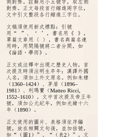
側對齊。註解用小五號字，取左側
對齊。正文每段首行縮進兩字位，
文中引文整段各行縮進三字位。
文稿須使用新式標點：引號
用“
”、‘
’
，書名用《
》，
單篇文章用〈
〉，書名與篇名連
用時，用間隔號將二者分開，如
《論語
‧
學而》。
正文或注釋中出現之歷史人物，首
次提及時須注明生卒年；漢譯外國
人名，須加上外文原名。例如朱棣
1360–1424
1896–
（
）、茅盾（
1981
Matteo Ricci,
）、利瑪竇（
1552–1610
）。文中首次提及帝王年
號，須加公元紀年，例如光緒十六
1890
年（
）。
正文使用的圖片、表格須依序編
號，放在相關文句後，並加括號，
1
2
如“（圖
）”、“（表
）”。文