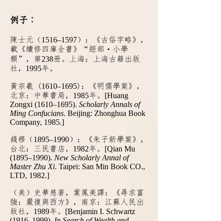
例子︰
陳士元（
1516–1597
）：《古俗字略》，
載《續修四庫全書》“經部
小學
‧
類”，第
238
冊。上海：上海古籍出版
社，
1995
年。
黃宗羲 (
1610–1695
)：《明儒學案》，
北京：中華書局，
1985
年。
[Huang
Zongxi (1610–1695).
Scholarly Annals of
Ming Confucians
. Beijing: Zhonghua Book
Company, 1985.]
錢穆（
1895–1990
）：《朱子新學案》，
台北：三民書店，
1982
年。
[Qian Mu
(1895–1990).
New Scholarly Annal of
Master Zhu Xi
. Taipei: San Min Book CO.,
LTD, 1982.]
（美）史華慈著，葉鳳美譯：《尋求富
強：嚴復與西方》，南京：江蘇人民出
版社，
1989
年。
[Benjamin I. Schwartz
(1916–1999).
In Search of Wealth and