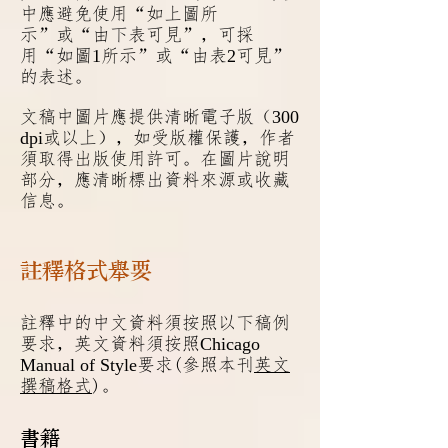
中應避免使用“如上圖所
示”或“由下表可見”，可採
1
2
用“如圖
所示”或“由表
可見”
的表述。
300
文稿中圖片應提供清晰電子版（
dpi
或以上
），如受版權保護，作者
須取得出版使用許可。在圖片說明
部分，應清晰標出資料來源或收藏
信息。
註釋格式舉要
註釋中的中文資料須按照以下稿例
Chica
go
要求，英文資料須按照
Manual of Style
要求(參照本刊
英文
撰稿格式
)。
書籍