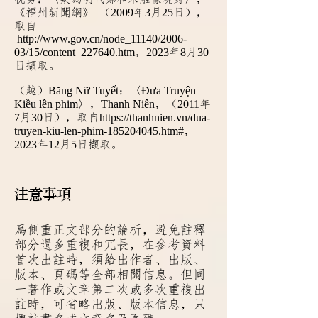
《福州新聞網》 （
2009
年
3
月
25
日），
取自
http://www.gov.cn/node_11140/2006-
03/15/content_227640.htm
，
2023
年
8
月
30
日擷取。
（越）
Băng Nữ Tuyết
：〈
Đưa Truyện
Kiều lên phim
〉，
Thanh Niên
，（
2011
年
7
月
30
日），取自
https://thanhnien.vn/dua-
truyen-kiu-len-phim-185204045.htm#
，
2023
年
12
月
5
日擷取。
注意事
項
爲側重正文部分的論析，避免註釋
部分過多重複和冗長，在參考資料
首次出註時，須給出作者、出版、
版本、頁碼等全部相關信息。但同
一著作或文章第二次或多次重複出
註時，可省略出版、版本信息，只