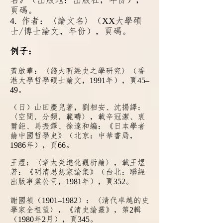
名》（出版地：出版社，年份），
頁碼。
4.
XX
作者：〈論文名〉（
大學碩
士/博士論文，年份），頁碼。
例子：
黃啟華：〈錢大昕經史之學研究〉（香
港大學哲學碩士論文，
1991
年），頁
45–
49
。
（日）山田慶兒著，劉相安、沈揚譯：
〈空間．分類．範疇〉，載辛冠潔、衷
爾鉅、馬振鐸、徐遠和編：《日本學者
論中國哲學史》（北京：中華書局，
1986
年），頁
66
。
王煜：〈章太炎進化觀析論〉，載王煜
著：《明清思想家論集》（台北：聯經
出版事業公司，
1981
年），頁
352
。
謝國禎（
1901–1982
）：〈清代卓越的
史
學家全祖望〉，《清史論叢》，第
2
輯
（
1980
年
2
月），頁
345
。