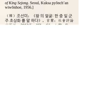
of King Sejong
. Seoul, Kuksa pyŏnch’an
wiwŏnhoe, 1956.]
조선미
왕 의 얼굴: 한 중 일 군
（韓）
：《
주 초상화 를 말 하다
》，首爾：社會評論
出版社，
2012
年。
[Cho, Sŏnmi.
The Face
of the King: Discussing the Portraits of
Korean, Chinese, and Japanese Monarchs
.
Seoul: Sahoe p’yŏngnon, 2012.]
（越）吳士連（
15
世紀）：《大越史記
全書》，東京：引田利章，
1884
年。
[Ngô Sĩ Liên (fl. 15th century).
Complete
Book of Records of the Vi
etnamese Grand
Historian
. Tokyo: Hikida Toshiaki, 1884.]
（越）
Nguyễn Thị Hường
：《
Nghiên
cứu sách dạy lịch sử Việt Nam viết bằng
chữ Hán và chữ Nôm
》，河内：世界出
版社，
2013
年。
[Nguyễn, Thị Hường.
A
Study of Vietnamese Historical Textbooks
Written in Sino-Nom Scripts
. Hanoi: Thế
giới, 2013.]