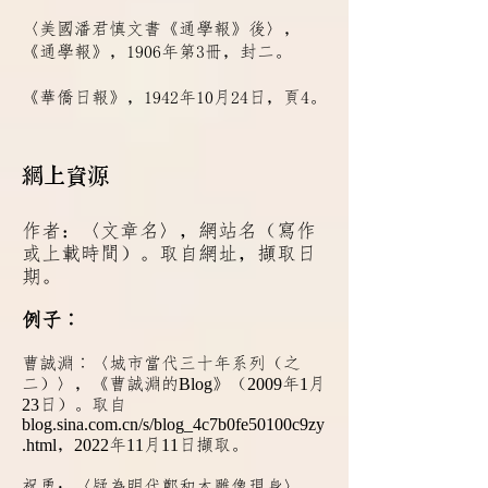
〈美國潘君慎文書《通學報》後〉，
《通學報》，1906年第3冊，封二。
《華僑日報》，1942年10月24日，頁4。
網上資源
作者：〈文章名〉，網站名（寫作
或上載時間）。取自網址，擷取日
期。
例
子︰
曹誠淵︰〈城市當代三十年系列（之
二）〉，《曹誠淵的
Blog
》（
2009
年
1
月
23
日）。取自
blog.sina.com.cn/s/blog_4c7b0fe50100c9zy
.html
，
2022
年
11
月
11
日擷取。
祝勇：〈疑為明代鄭和木雕像現身〉，