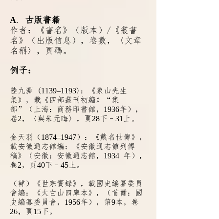
A
.
古版書籍
作者：《書名》（版本）/《叢書
名》（出版信息），卷數，〈文章
名稱〉，頁碼。
例子：
陸九淵 (
1139‒1193
)：《象山先生
集》，載《四部叢刊初編》“集
部”（上海：商務印書館，
1936
年），
卷
2
，〈與朱元晦〉，頁
28
下–
31
上。
金天羽（
1874‒1947
）：《戴名世傳》，
載安徽通志館編：《安徽通志館列傳
稿》（安徽：安徽通志館，
1934
年），
卷
2
，頁
40
下–
45
上。
（韓）《世宗實錄》，載國史編纂委員
會編：《太白山四庫本》，（首爾：國
史編纂委員會，
1956
年），第
9
本，卷
26
，頁
15
下。