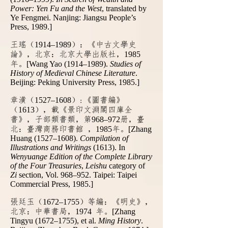
Power: Yen Fu and the West
, translated by
Ye Fengmei. Nanjing: Jiangsu People’s
Press, 1989.]
王瑤（
1914–1989
）：《中古文學史
論》，北京：北京大學出版社，
1985
年。
[Wang Yao (1914–1989).
Studies of
History of Medieval Chinese Literature
.
Beijing: Peking University Press, 1985.]
章潢（
1527–1608
）:《圖書編》
（
1613
），載《景印文淵閣四庫全
書》，子部類書類，第
968–972
册，臺
北：臺灣商務印書館 ，
1985
年。
[Zhang
Huang (1527–1608).
Compilation of
Illustrations and Writings
(1613). In
Wenyuange Edition of the Complete Library
of the Four Treasuries
,
Leishu
category of
Zi
section, Vol. 968–952. Taipei: Taipei
Commercial Press, 1985.]
張廷玉（
1672–1755
）等編：《明史》，
北京：中華書局，
1974
年。
[Zhang
Tingyu (1672–1755), et al.
Ming History
.