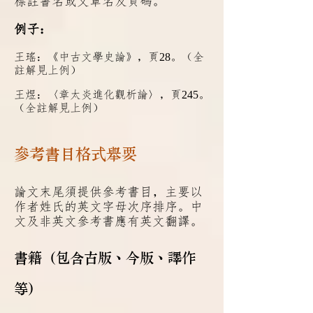
標註書名或文章名及頁碼。
例子：
王瑤：《中古文學史論》，頁
28
。（全
註解見上例）
王煜：〈章太炎進化觀析論〉，頁
245
。
（全註解見上例）
參考書目格式舉要
論文末尾須提供參考書目，主要以
作者姓氏的英
文字母次序排序。中
文及非英文參考書應有英文翻譯。
書籍（包含古版、今版、譯作
等）