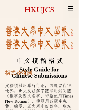
HKUJCS
中 文 撰 稿 格 式
Style Guide for
格式及體例
Chinese Submissions
1
文稿須採用單行行距，四邊留白
吋
邊界。正文及註解字體採用細明體
Times
（數字及西文名字、術語使用
New Roman
）。標題用四號字粗
體。摘要、正文用小四號字，取左