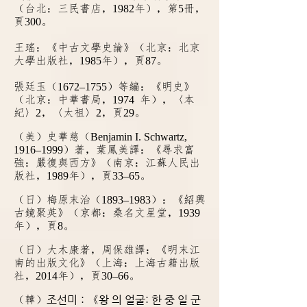
（台北：三民書店，
1982
年），第
5
冊，
頁
300
。
王瑤：《中古文學史論》（北京：北京
大學出版社，
1985
年），頁
87
。
張廷玉（
1672–1755
）等編：《明史》
（北京：中華書局，
1974
年），〈本
紀〉
2
，〈太祖〉
2
，頁
29
。
（美）史華慈（
Benjamin I. Schwartz,
1916–1999
）著，葉鳳美譯：《尋求富
強：嚴復與西方》（南京：江蘇人民出
版社，
1989
年），頁
33–65
。
（日）梅原末治（
1893‒1983
）：《紹興
古鏡聚英》（京都：桑名文星堂，
1939
年
），頁
8
。
（日）大木康著，周保雄譯：《明末江
南的出版文化》（上海：上海古籍出版
社，
2014
年），頁
30–66
。
조선미：
왕 의 얼굴: 한 중 일 군
（韓）
《