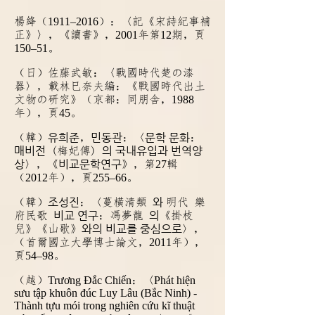
楊絳（
1911–20
16
）：〈記《宋詩紀事補
正》〉，《讀書》，
2001
年第
12
期，頁
150–51
。
（日）佐藤武敏：〈戰國時代楚の漆
器〉，載林巳奈夫編：《戰國時代出土
文物の研究》（京都：同朋舎，
1988
年
），頁
45
。
유희준
민동관
문학 문화
（韓）
，
：〈
：
매비전
의 국내유입과 번역양
(梅妃傳)
상
비교문학연구
〉，《
》，第
27
輯
（
2012
年），頁
255–66
。
조성진
와
（韓）
：〈蔓橫清類
明代 樂
비교 연구
의
府民歌
：馮夢龍
《掛枝
와의 비교를 중심으로
兒》《山歌》
〉，
（首爾國立大學博士論文，
2011
年），
頁
54–98
。
（越）
Trương Đắc Chiến
：〈
Phát hiện
sưu tập khuôn đúc Luy Lâu (Bắc Ninh) -
Thành tựu mói trong nghiên cứu kĩ thuật